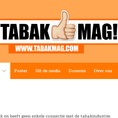
Poster
Uit de media
Doneren
Over ons
k en heeft geen enkele connectie met de tabakindustrie.