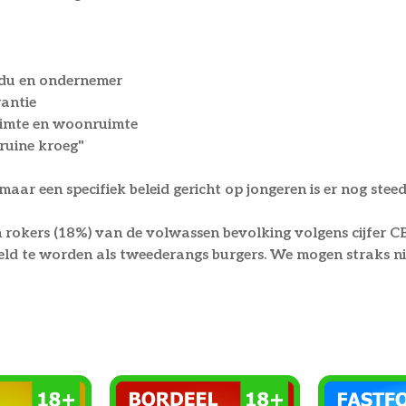
idu en ondernemer
rantie
uimte en woonruimte
ruine kroeg"
aar een specifiek beleid gericht op jongeren is er nog steeds
okers (18%) van de volwassen bevolking volgens cijfer CB
eld te worden als tweederangs burgers. We mogen straks nie